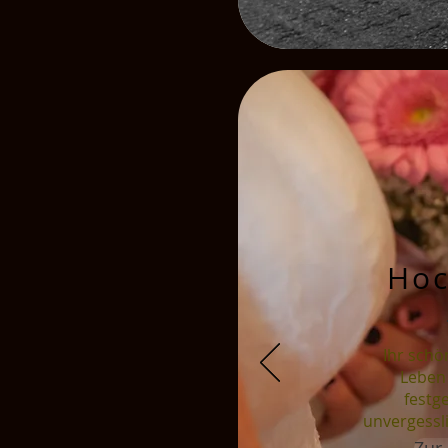
Hoc
Ihr schö
Leben 
festg
unvergessli
Zur 