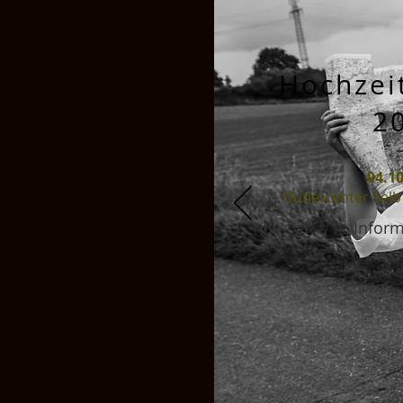
Hochzei
2
04.10
Outletcenter Selb
Infor