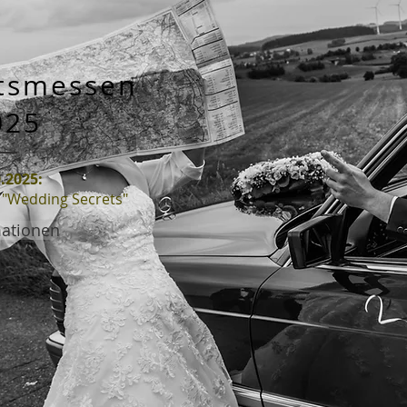
tsmessen
025
.2025:
 "Wedding Secrets"
mationen