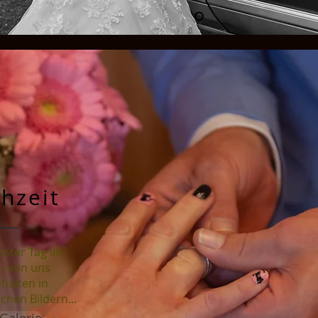
hzeit
nster Tag im
- von uns
ehalten in
chen Bildern...
Galerie